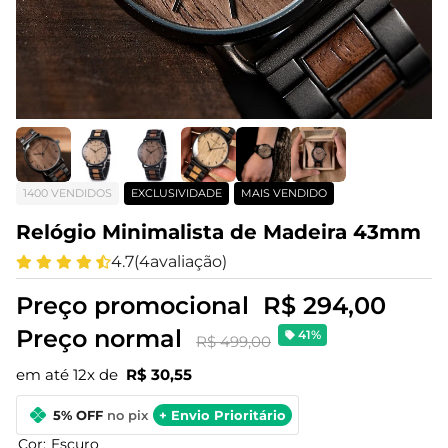
1400 VENDIDOS
EXCLUSIVIDADE
MAIS VENDIDO
Relógio Minimalista de Madeira 43mm
4.7
(
4
avaliação)
Preço promocional
R$ 294,00
Preço normal
41%
R$ 499,00
em até 12x de
R$ 30,55
5% OFF
no pix
+ Envio Prioritário
Cor:
Escuro