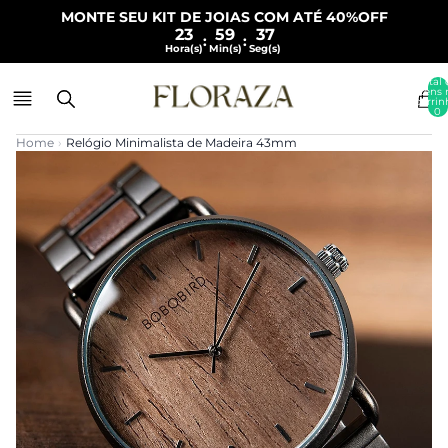
MONTE SEU KIT DE JOIAS COM ATÉ 40%OFF
23
59
36
:
:
Hora(s)
Min(s)
Seg(s)
Total 
itens 
carrin
0
Home
›
Relógio Minimalista de Madeira 43mm