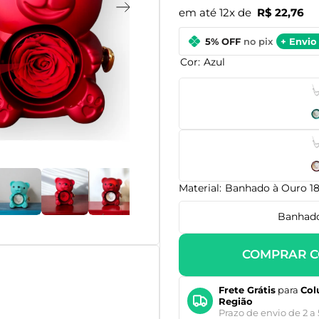
em até 12x de
R$ 22,76
5% OFF
no pix
+ Envio 
Cor:
Azul
Material:
Banhado à Ouro 1
Banhado
COMPRAR C
Frete Grátis
para
Col
Região
Prazo de envio de 2 a 