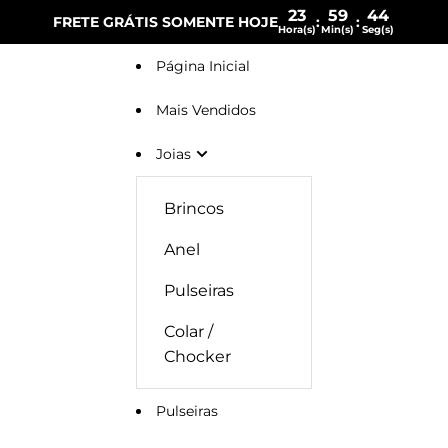
23
59
43
FRETE GRÁTIS SOMENTE HOJE
:
:
Hora(s)
Min(s)
Seg(s)
Página Inicial
Mais Vendidos
Joias
Brincos
Anel
Pulseiras
Colar /
Chocker
Pulseiras