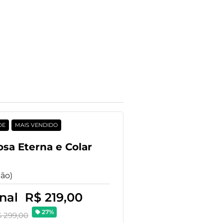
DE
MAIS VENDIDO
osa Eterna e Colar
ção)
onal
R$ 219,00
27%
 299,00