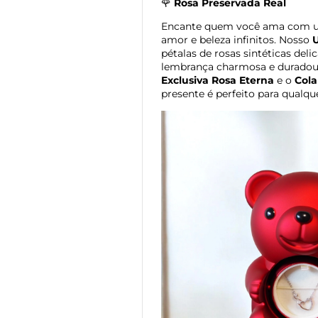
🌹
Rosa Preservada Real
Encante quem você ama com u
amor e beleza infinitos. Nosso
U
pétalas de rosas sintéticas del
lembrança charmosa e durado
Exclusiva Rosa Eterna
e o
Cola
presente é perfeito para qualque