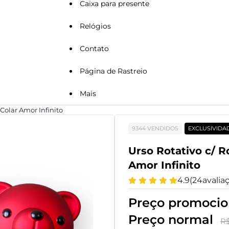
Caixa para presente
Relógios
Contato
Página de Rastreio
Mais
 Colar Amor Infinito
9344 VENDIDOS
EXCLUSIVIDA
Urso Rotativo c/ R
Amor Infinito
4.9
(
24
avalia
Preço promoci
Preço normal
R$