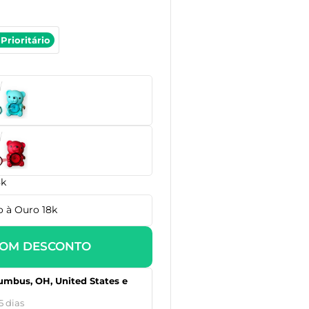
Prioritário
8k
 à Ouro 18k
OM DESCONTO
umbus, OH, United States e
5 dias